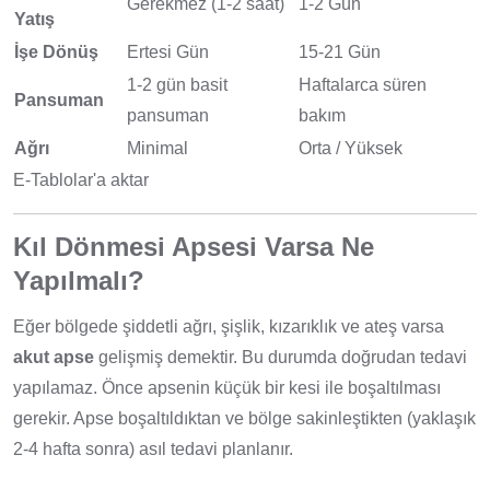
Gerekmez (1-2 saat)
1-2 Gün
Yatış
İşe Dönüş
Ertesi Gün
15-21 Gün
1-2 gün basit
Haftalarca süren
Pansuman
pansuman
bakım
Ağrı
Minimal
Orta / Yüksek
E-Tablolar'a aktar
Kıl Dönmesi Apsesi Varsa Ne
Yapılmalı?
Eğer bölgede şiddetli ağrı, şişlik, kızarıklık ve ateş varsa
akut apse
gelişmiş demektir. Bu durumda doğrudan tedavi
yapılamaz. Önce apsenin küçük bir kesi ile boşaltılması
gerekir. Apse boşaltıldıktan ve bölge sakinleştikten (yaklaşık
2-4 hafta sonra) asıl tedavi planlanır.