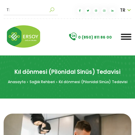
TR
M
a
k
|
.
0 (850) 811 86 00
Kıl dönmesi (Pilonidal Sinüs) Tedavisi
Anasayfa
Sağlık Rehberi
Kıl dönmesi (Pilonidal Sinüs) Tedavisi