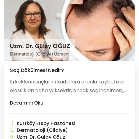
Saç Dökülmesi Nedir?
Erkeklerin saçlarını kadınlara oranla kaybetme
olasılıkları daha yüksektir, ancak saç incelmesi,
saç dökülmesi aslında her iki cinsiyeti de
Devamını Oku
etkileyen ve her ikisi için de az ya da çok moral
bozucu olan bir durumdur. Saç dökülmesinin
Kurtköy Ersoy Hastanesi
arkasında tek bir neden yoktur. Nedenler basit
Dermatoloji (Cildiye)
ye ge
Uzm. Dr. Gülay Oğuz