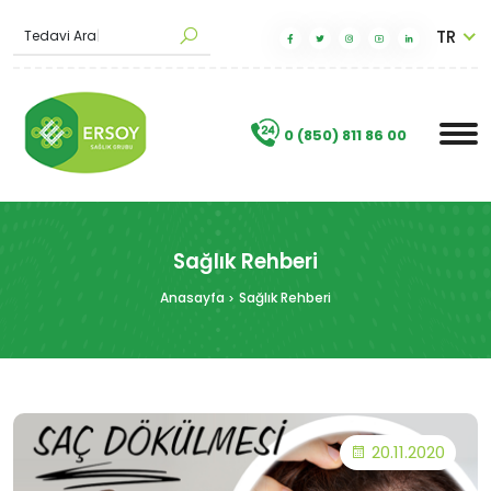
TR
Tedav
|
.
0 (850) 811 86 00
Sağlık Rehberi
Anasayfa
Sağlık Rehberi
20.11.2020