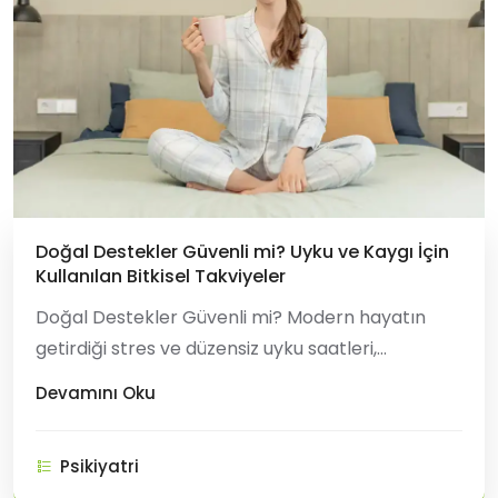
Doğal Destekler Güvenli mi? Uyku ve Kaygı İçin
Kullanılan Bitkisel Takviyeler
Doğal Destekler Güvenli mi? Modern hayatın
getirdiği stres ve düzensiz uyku saatleri,
birçoğumuzu kimyasal ilaçlar yerine doğaya
Devamını Oku
yönlendiriyor. Peki, raflarda gördüğümüz her
"doğal" etiketli ürün gerçekten güvenli mi? Uyku
Psikiyatri
bozuklukları ve hafif kaygı için en s