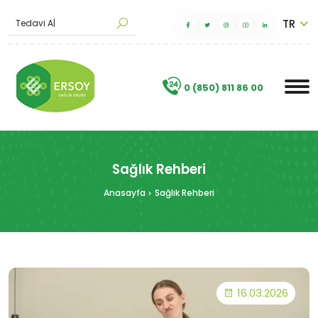
TR
M
a
|
.
0 (850) 811 86 00
Sağlık Rehberi
Anasayfa
Sağlık Rehberi
16.03.2026