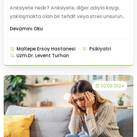
Anksiyete nedir? Anksiyete, diğer adıyla kaygı,
yaklaşmakta olan bir tehdit veya stres unsuruna
karşı korku ve huzursuzluk gibi duyguların ani ve
Devamını Oku
yoğun bir şekilde yaşandığı psikolojik bir
bozukluktur. Anksiyete, aslında normal bir
Maltepe Ersoy Hastanesi
Psikiyatri
duygudur. Herkes zaman zaman stresli veya
Uzm.Dr. Levent Turhan
endişeli hissedebilir. Ancak anksiyete bozukluğu
olan kişilerde
02.09.2024