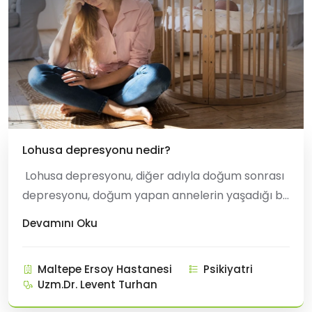
Lohusa depresyonu nedir?
Lohusa depresyonu, diğer adıyla doğum sonrası
depresyonu, doğum yapan annelerin yaşadığı bir
tür duygusal ve mental bozukluktur. Annelik
Devamını Oku
hüznünden farklı olarak, lohusa depresyonu daha
uzun süreli ve daha şiddetlidir ve tedavi
Maltepe Ersoy Hastanesi
Psikiyatri
edilmezse ciddi sonuçlara yol açabilir. Lohusa
Uzm.Dr. Levent Turhan
depresyonunun belirtileri şunlard