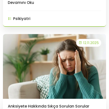
Devamını Oku
işler, geçmişteki diyaloglar veya gelecek
kaygıları... Eğer siz de "gece düşünmekten
Psikiyatri
uyuyamıyorum" diyenlerdens
12.11.2025
Anksiyete Hakkında Sıkça Sorulan Sorular