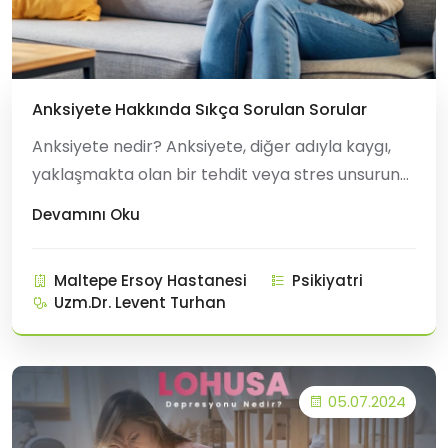
Anksiyete Hakkında Sıkça Sorulan Sorular
Anksiyete nedir? Anksiyete, diğer adıyla kaygı,
yaklaşmakta olan bir tehdit veya stres unsuruna
karşı korku ve huzursuzluk gibi duyguların ani ve
Devamını Oku
yoğun bir şekilde yaşandığı psikolojik bir
bozukluktur. Anksiyete, aslında normal bir
Maltepe Ersoy Hastanesi
Psikiyatri
duygudur. Herkes zaman zaman stresli veya
Uzm.Dr. Levent Turhan
endişeli hissedebilir. Ancak anksiyete bozukluğu
olan kişilerde bu
05.07.2024