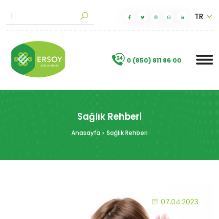
TR
M
a
|
.
0 (850) 811 86 00
Sağlık Rehberi
Anasayfa
Sağlık Rehberi
07.04.2023