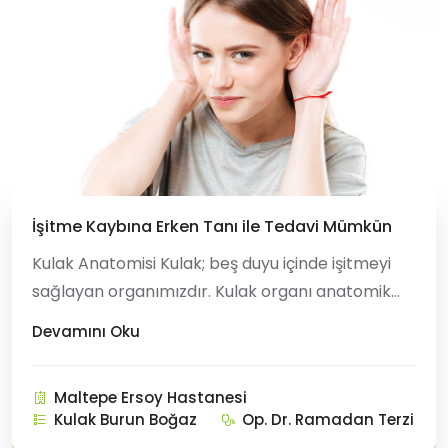
İşitme Kaybına Erken Tanı ile Tedavi Mümkün
Kulak Anatomisi Kulak; beş duyu içinde işitmeyi
sağlayan organımızdır. Kulak organı anatomik
olarak dış kulak, orta kulak ve iç kulak
Devamını Oku
bölümlerinden oluşur. Dış kulak kepçesi ve 2-5-3
cm uzunluğunda dış kulak yolu dibinde kulak zarı
Maltepe Ersoy Hastanesi
bulunmaktadır. Kulak zarının iç tarafında zara
Kulak Burun Boğaz
Op. Dr. Ramadan Terzi
tutunan çeki&cc