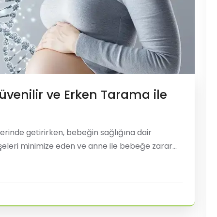
üvenilir ve Erken Tarama ile
erinde getirirken, bebeğin sağlığına dair
işeleri minimize eden ve anne ile bebeğe zarar
lendirmesi yapan en önemli yöntemlerden biri
Non-İnvaziv Prenatal Test) olarak b