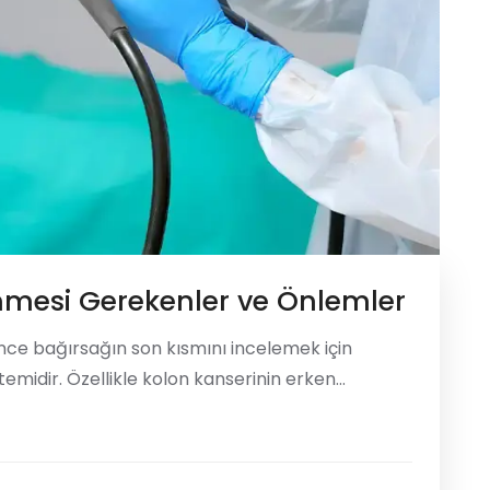
linmesi Gerekenler ve Önlemler
ince bağırsağın son kısmını incelemek için
temidir. Özellikle kolon kanserinin erken
ritik rol oynar. Her ne kadar genellikle güvenli ve