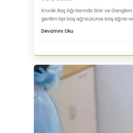
Kronik Baş Ağrılarında Sinir ve Ganglion Blokajı Tedavisi Kro
gerilim tipi baş ağrısı,küme baş ağrısı ve
oldukça etkileyen önemli bir nörolojik sa
Devamını Oku
yoluyla alınan ilaçlar) bi