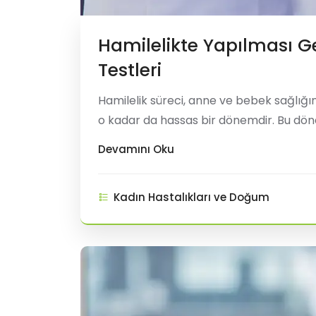
Hamilelikte Yapılması 
Testleri
Hamilelik süreci, anne ve bebek sağlığın
o kadar da hassas bir dönemdir. Bu döne
erken tespit etmek ve gerekli önlemleri
Devamını Oku
boyunca yapılması önerilen başlıca tar
Kadın Hastalıkları ve Doğum