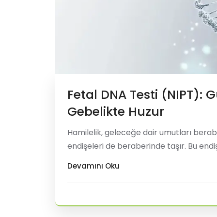
Fetal DNA Testi (NIPT): G
Gebelikte Huzur
Hamilelik, geleceğe dair umutları berab
endişeleri de beraberinde taşır. Bu end
vermeden yüksek doğrulukla risk değer
Devamını Oku
Fetal DNA Testi'dir. Tıbbi adıyla NIPT (