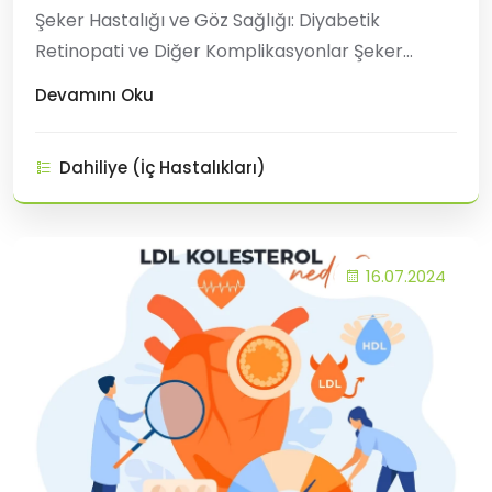
Şeker Hastalığı ve Göz Sağlığı: Diyabetik
Retinopati ve Diğer Komplikasyonlar Şeker
hastalığı (diyabet), kan şekerinin uzun süre
Devamını Oku
yüksek seyretmesiyle karakterize kronik bir
hastalıktır. Diyabetin vücudun birçok organ
Dahiliye (İç Hastalıkları)
sistemini etkilediği bilinir ve gözler de bu
durumdan nasibini alabilir. Diyabete ba�
16.07.2024