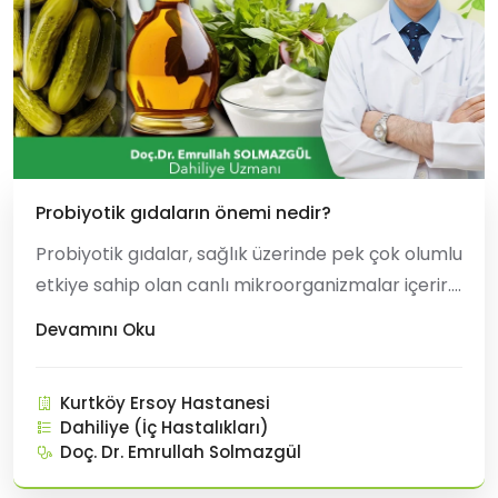
Probiyotik gıdaların önemi nedir?
Probiyotik gıdalar, sağlık üzerinde pek çok olumlu
etkiye sahip olan canlı mikroorganizmalar içerir.
Bu gıdalar, özellikle bağırsak sağlığını
Devamını Oku
desteklemek ve bağışıklık sistemini
güçlendirmek için önemli kabul edilir. İşte
Kurtköy Ersoy Hastanesi
probiyotik gıdaların önemiyle ilgili bazı ana
Dahiliye (İç Hastalıkları)
noktalar: 1. Ba�
Doç. Dr. Emrullah Solmazgül