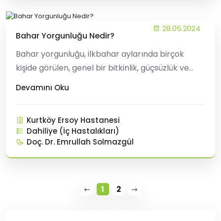
28.05.2024
Bahar Yorgunluğu Nedir?
Bahar yorgunluğu, ilkbahar aylarında birçok
kişide görülen, genel bir bitkinlik, güçsüzlük ve
enerji noksanlığı, isteksizlik, uykusuzluk, vücutta
Devamını Oku
karıncalanma gibi belirtilerle seyreden bir
rahatsızlık halidir. Mevsim geçişlerinde, özellikle
Kurtköy Ersoy Hastanesi
ilkbahar aylarında ortaya çıkar. Nedenleri
Dahiliye (İç Hastalıkları)
Doç. Dr. Emrullah Solmazgül
1
2