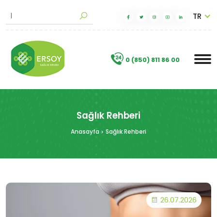
TR
M
a
k
a
l
|
.
0 (850) 811 86 00
Sağlık Rehberi
Anasayfa
Sağlık Rehberi
26.07.2026