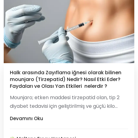
Halk arasında Zayıflama iğnesi olarak bilinen
mounjaro (Tirzepatid) Nedir? Nasıl Etki Eder?
Faydaları ve Olası Yan Etkileri nelerdir ?
Mounjaro; etken maddesi tirzepatid olan, tip 2
diyabet tedavisi için geliştirilmiş ve güçlü kilo
verdirici etkileri ile bilinen reçeteli bir enjeksiyon
Devamını Oku
ilacıdır. Haftada bir kez cilt altına uygulanır ve
vücuttaki hem GLP-1 hem de GIP hormonlarını