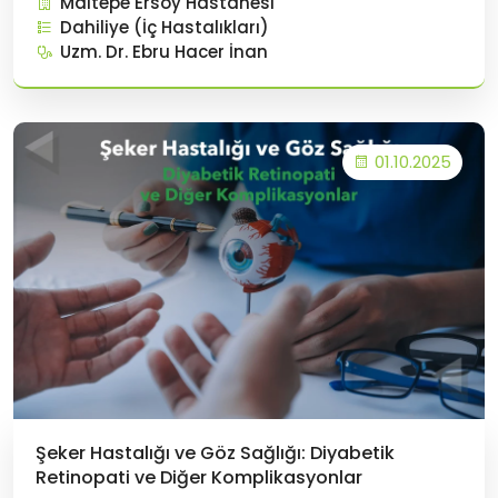
Maltepe Ersoy Hastanesi
uyararak kan şekerini düzenler, iştahı baskılar,
Dahiliye (İç Hastalıkları)
tokluk s&uu
Uzm. Dr. Ebru Hacer İnan
01.10.2025
Şeker Hastalığı ve Göz Sağlığı: Diyabetik
Retinopati ve Diğer Komplikasyonlar