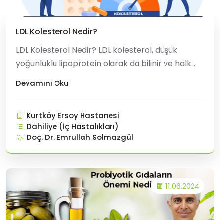
LDL Kolesterol Nedir?
LDL Kolesterol Nedir? LDL kolesterol, düşük
yoğunluklu lipoprotein olarak da bilinir ve halk
arasında kötü kolesterol olarak adlandırılır.
Devamını Oku
Kandaki yağ (lipid) türlerinden biridir ve
karaciğerde üretilir. LDL'nin görevi, kolesterolü ve
Kurtköy Ersoy Hastanesi
trigliseritleri (vücudun enerji için kullandığı yağ t&
Dahiliye (İç Hastalıkları)
Doç. Dr. Emrullah Solmazgül
11.06.2024