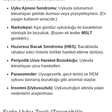
Uyku Apnesi Sendromu:
Uykuda solunumun
tekrarlayan şekilde durması veya yüzeyelleşmesi. (En
yaygın kullanım amacıdır.)
Narkolepsi:
Aşırı gündüz uykululuğu ile karakterize
nörolojik bir bozukluk. (Bazen ek testler
MSLT
gerektirir.)
Huzursuz Bacak Sendromu (HBS):
Bacaklarda
rahatsız edici hislerle birlikte hareket ettirme dürtüsü.
Periyodik Uzuv Hareket Bozukluğu:
Uykuda
tekrarlayan uzuv hareketleri.
Parasomniler:
Uyurgezerlik, gece terörü ve REM
uykusu davranış bozukluğu gibi anormal olaylar.
İnsomni (Uykusuzluk):
Uykusuzluğun altında yatan
nedenlerin araştırılması.
Evde Uyku Testi (Taşınabilir