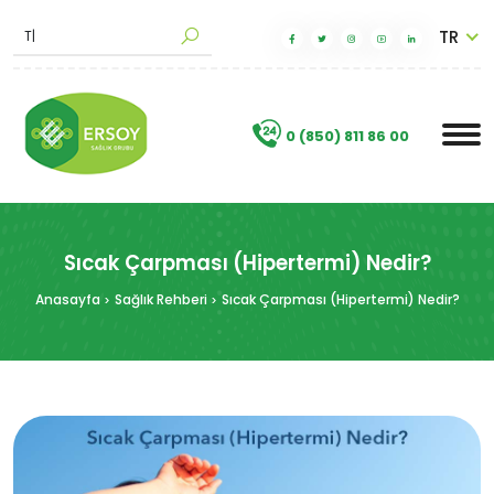
TR
M
|
.
0 (850) 811 86 00
Sıcak Çarpması (Hipertermi) Nedir?
Anasayfa
Sağlık Rehberi
Sıcak Çarpması (Hipertermi) Nedir?