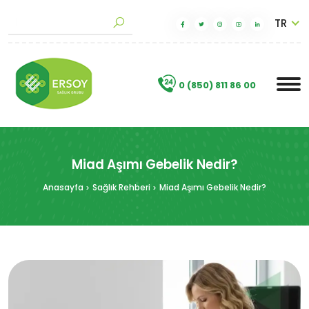
TR
M
a
k
a
|
.
0 (850) 811 86 00
Miad Aşımı Gebelik Nedir?
Anasayfa
Sağlık Rehberi
Miad Aşımı Gebelik Nedir?