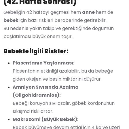
(42. Hafta Sonrası)
Gebeliğin 42 haftayı geçmesi hem
anne
hem de
bebek
için bazı riskleri beraberinde getirebilir.
Bu nedenle yakın takip ve gerektiğinde doğumun
başlatılması büyük önem taşır.
Bebekle İlgili Riskler:
Plasentanın Yaşlanması:
Plasentanın etkinliği azalabilir, bu da bebeğe
giden oksijen ve besin miktarını düşürür.
Amniyon Sıvısında Azalma
(Oligohidramnios):
Bebeği koruyan sıvı azalır, göbek kordonunun
sıkışma riski artar.
Makrozomi (Büyük Bebek):
Bebek büyümeye devam ettiği için 4 kg ve üzeri