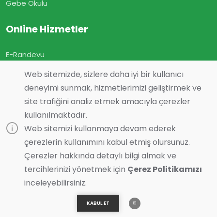
Gebe Okulu
Online Hizmetler
E-Randevu
E-Sonuç
Web sitemizde, sizlere daha iyi bir kullanıcı
E-Geçmiş Olsun
deneyimi sunmak, hizmetlerimizi geliştirmek ve
site trafiğini analiz etmek amacıyla çerezler
Görüş ve Önerileriniz
kullanılmaktadır.
Online Muayene
Web sitemizi kullanmaya devam ederek
çerezlerin kullanımını kabul etmiş olursunuz.
Çerezler hakkında detaylı bilgi almak ve
tercihlerinizi yönetmek için
Çerez Politikamızı
Son Güncelleme :
22.04.2026 14:48
Bilgi almak ister misiniz?
inceleyebilirsiniz.
© 2023 Tasarım ve Yazılım:
Essente Bilişim
| Tüm Hakları
Saklıdır
KABUL ET