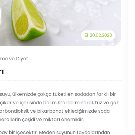
20.02.2020
me ve Diyet
ı
uyu, ülkemizde çokça tüketilen sodadan farklı bir
ıkar ve içerisinde bol miktarda mineral, tuz ve gaz
ine karbondioksit ve bikarbonat eklediğimizde soda
rallerin çeşidi ve miktarı önemlidir.
ay bir içecektir. Meden suyunun faydalarından