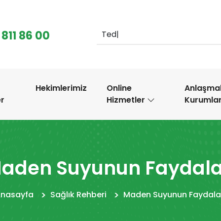
 811 86 00
Tedavi Ar
|
.
Hekimlerimiz
Online
Anlaşmal
er
Hizmetler
Kurumla
aden Suyunun Faydala
nasayfa
Sağlık Rehberi
Maden Suyunun Faydala