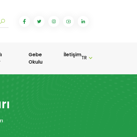
ı
Gebe
İletişim
TR
r
Okulu
rı
rı