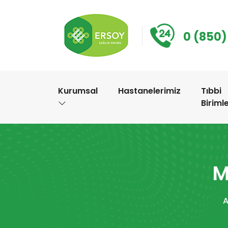
0 (850)
Kurumsal
Hastanelerimiz
Tıbbi
Biriml
M
A