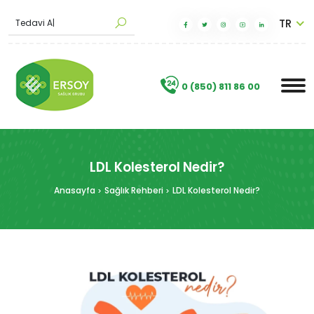
TR
|
.
0 (850) 811 86 00
LDL Kolesterol Nedir?
Anasayfa
Sağlık Rehberi
LDL Kolesterol Nedir?