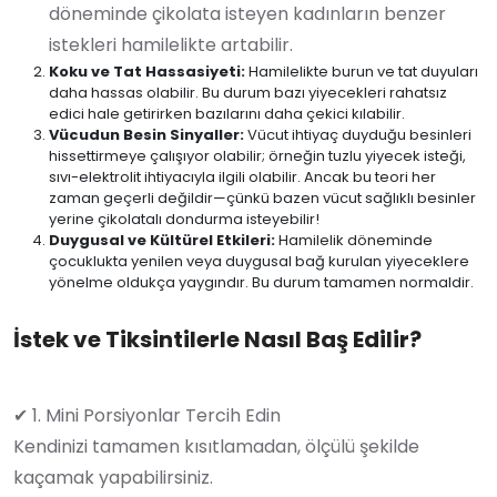
döneminde çikolata isteyen kadınların benzer
istekleri hamilelikte artabilir.
Koku ve Tat Hassasiyeti:
Hamilelikte burun ve tat duyuları
daha hassas olabilir. Bu durum bazı yiyecekleri rahatsız
edici hale getirirken bazılarını daha çekici kılabilir.
Vücudun Besin Sinyaller:
Vücut ihtiyaç duyduğu besinleri
hissettirmeye çalışıyor olabilir; örneğin tuzlu yiyecek isteği,
sıvı-elektrolit ihtiyacıyla ilgili olabilir. Ancak bu teori her
zaman geçerli değildir—çünkü bazen vücut sağlıklı besinler
yerine çikolatalı dondurma isteyebilir!
Duygusal ve Kültürel Etkileri:
Hamilelik döneminde
çocuklukta yenilen veya duygusal bağ kurulan yiyeceklere
yönelme oldukça yaygındır. Bu durum tamamen normaldir.
İstek ve Tiksintilerle Nasıl Baş Edilir?
✔ 1. Mini Porsiyonlar Tercih Edin
Kendinizi tamamen kısıtlamadan, ölçülü şekilde
kaçamak yapabilirsiniz.