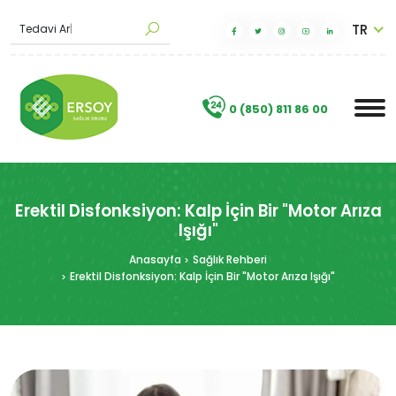
TR
T
|
.
0 (850) 811 86 00
Erektil Disfonksiyon: Kalp İçin Bir "Motor Arıza
Işığı"
Anasayfa
Sağlık Rehberi
Erektil Disfonksiyon: Kalp İçin Bir "Motor Arıza Işığı"