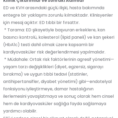
Klinik Çıkarımlar ve Sonraki Adımlar
ED ve KVH arasındaki güçlü ilişki, hasta bakımında
entegre bir yaklaşımı zorunlu kılmaktadır. Klinisyenler
için mesaj açıktır: ED tıbbi bir fırsattır.
* Tarama: ED şikayetiyle başvuran erkeklere, kan
basıncı kontrolü, kolesterol (lipid paneli) ve kan şekeri
(HbA1c) testi dahil olmak üzere kapsamlı bir
kardiyovasküler risk değerlendirmesi yapılmalıdır.
* Müdahale: Ortak risk faktörlerinin agresif yönetimi—
yaşam tarzı değişiklikleri (diyet, egzersiz, sigarayı
bırakma) ve uygun tıbbi tedavi (statinler,
antihipertansifler, diyabet yönetimi) gibi—endotelyal
fonksiyonu iyileştirmeye, damar hastalığının
ilerlemesini yavaşlatmaya ve sonuç olarak hem cinsel
hem de kardiyovasküler sağlığa fayda sağlamaya
yardımcı olabilir.