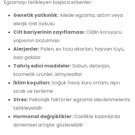
Egzamayı tetikleyen başlıca etkenler:
Genetik yatkınlık:
Ailede egzama, astım veya
alerjik rinit öyküsü
Cilt bariyerinin zayıflaması:
Cildin koruyucu
yapısının bozulması
Alerjenler:
Polen, ev tozu akarları, hayvan tüyü,
bazı gıdalar
Tahriş edici maddeler:
Sabun, deterjan,
kozmetik ürünler, kimyasallar
İklim koşulları:
Soğuk hava, kuru ortam, aşırı
sıcak ve terleme
Stres:
Psikolojik faktörler egzama alevlenmelerini
tetikleyebilir
Hormonal değişiklikler:
Özellikle kadınlarda
dönemsel artışlar gözlenebilir