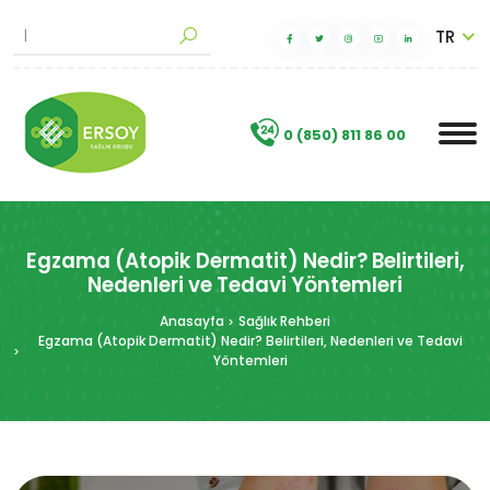
TR
M
a
k
|
.
0 (850) 811 86 00
Egzama (Atopik Dermatit) Nedir? Belirtileri,
Nedenleri ve Tedavi Yöntemleri
Anasayfa
Sağlık Rehberi
Egzama (Atopik Dermatit) Nedir? Belirtileri, Nedenleri ve Tedavi
Yöntemleri