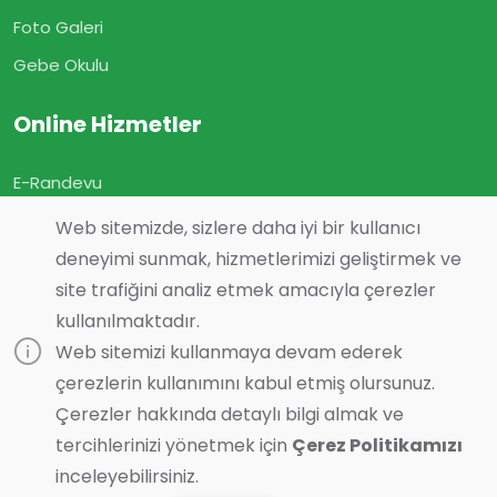
Foto Galeri
Gebe Okulu
Online Hizmetler
E-Randevu
E-Sonuç
Web sitemizde, sizlere daha iyi bir kullanıcı
E-Geçmiş Olsun
deneyimi sunmak, hizmetlerimizi geliştirmek ve
site trafiğini analiz etmek amacıyla çerezler
Görüş ve Önerileriniz
kullanılmaktadır.
Online Muayene
Web sitemizi kullanmaya devam ederek
çerezlerin kullanımını kabul etmiş olursunuz.
Çerezler hakkında detaylı bilgi almak ve
tercihlerinizi yönetmek için
Çerez Politikamızı
Son Güncelleme :
07.08.2026 16:04
Bilgi almak ister misiniz?
inceleyebilirsiniz.
© 2023 Tasarım ve Yazılım:
Essente Bilişim
| Tüm Hakları