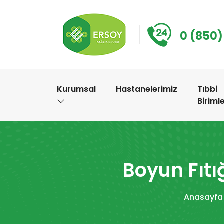
0 (850)
Kurumsal
Hastanelerimiz
Tıbbi
Biriml
Boyun Fıtı
Anasayfa