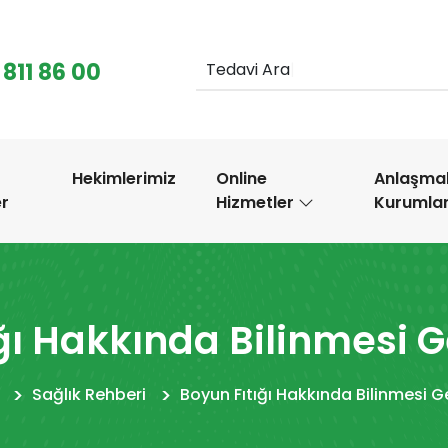
 811 86 00
|
.
Hekimlerimiz
Online
Anlaşmal
er
Hizmetler
Kurumla
ğı Hakkında Bilinmesi 
Sağlık Rehberi
Boyun Fıtığı Hakkında Bilinmesi G