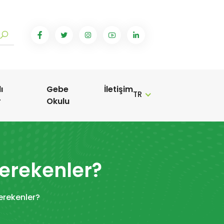
ı
Gebe
İletişim
TR
r
Okulu
Gerekenler?
erekenler?