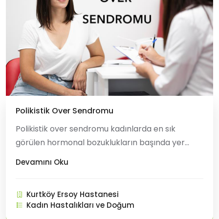
Polikistik Over Sendromu
Polikistik over sendromu kadınlarda en sık
görülen hormonal bozuklukların başında yer
almaktadır. PKOS reprodüktif (irregüler
Devamını Oku
menstrüel sikluslar, hirsutizm, infertilite, gebelik
komplikasyonları vb), metabolik (insülin
Kurtköy Ersoy Hastanesi
rezistansı, metabolik sendr
Kadın Hastalıkları ve Doğum