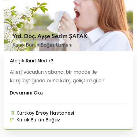
Alerjik Rinit Nedir?
Allerji,vücudun yabancı bir madde ile
karşılaştığında buna karşı geliştirdiği bir
yanıttır.Allerjiye neden olan maddelere alerjen
Devamını Oku
de denilmektedir. Alerjenler, alerjik rinit, alerjik
konjüktivit, alerjik astım, kontakt dermatit, ürtiker
Kurtköy Ersoy Hastanesi
gibi birçok alerjik hastalığa neden olabilir. Allerjik
Kulak Burun Boğaz
rinit alerji kaynaklı