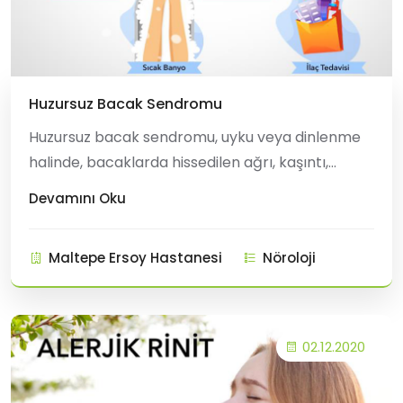
Huzursuz Bacak Sendromu
Huzursuz bacak sendromu, uyku veya dinlenme
halinde, bacaklarda hissedilen ağrı, kaşıntı,
uyuşukluk, karıncalanma, iğnelenme, yanma
Devamını Oku
sıkıntılarının sebep olduğu bir hastalıktır.
Bacaklardaki bu yanma, uyuşma gibi hislerden
Maltepe Ersoy Hastanesi
Nöroloji
ötürü sürekli hareket etme isteği, gece
saatlerine doğru huzursuzluğun artması,
bacakları har
02.12.2020