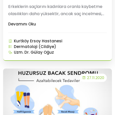
Erkeklerin saçlarını kadınlara oranla kaybetme
olasılıkları daha yüksektir, ancak saç incelmesi,
saç dökülmesi aslında her iki cinsiyeti de
Devamını Oku
etkileyen ve her ikisi için de az ya da çok moral
bozucu olan bir durumdur. Saç dökülmesinin
Kurtköy Ersoy Hastanesi
arkasında tek bir neden yoktur. Nedenler basit
Dermatoloji (Cildiye)
ye ge
Uzm. Dr. Gülay Oğuz
27.11.2020