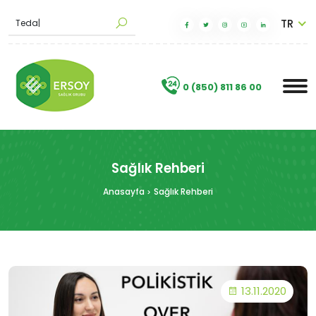
TR
M
|
.
0 (850) 811 86 00
Sağlık Rehberi
Anasayfa
Sağlık Rehberi
13.11.2020