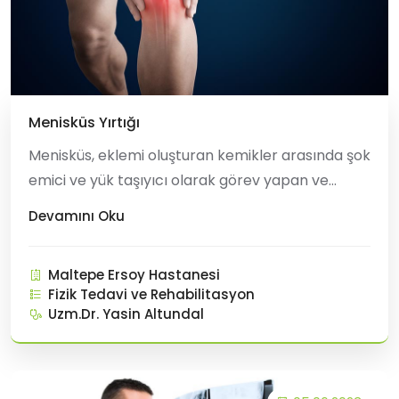
Menisküs Yırtığı
Menisküs, eklemi oluşturan kemikler arasında şok
emici ve yük taşıyıcı olarak görev yapan ve
eklem kıkırdaklarını aşırı yüklerden koruyan “C”
Devamını Oku
şeklinde bir kıkırdaktır. Menisküs yırtığı, bir darbe
veya burkulma sonucu oluşabilir. Genellikle
Maltepe Ersoy Hastanesi
gençlerde ve sporcularda görülen menisk&uum
Fizik Tedavi ve Rehabilitasyon
Uzm.Dr. Yasin Altundal