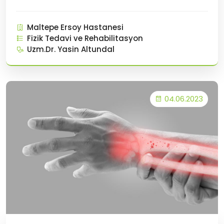
doğru hareketlerinde yaşanan ağrı ve zayıflığı
ifade eder. Rotator manşet tendinopatisinin
Maltepe Ersoy Hastanesi
pato-etyolojisi çok faktörlüdür ve çevresel
Fizik Tedavi ve Rehabilitasyon
faktörlerin yanı
Uzm.Dr. Yasin Altundal
04.06.2023