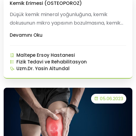
Kemik Erimesi (OSTEOPOROZ)
Düşük kemik mineral yoğunluğuna, kemik
dokusunun mikro yapısının bozulmasına, kemik
frajilitesinde ve kırık riskinde artışa neden olan
Devamını Oku
sistemik bir hastalık olarak tanımlanan
osteoporoz dünyada ve ülkemizde önemli bir
Maltepe Ersoy Hastanesi
sağlık sorunu haline gelmiştir. Bu hastalık özellikle
Fizik Tedavi ve Rehabilitasyon
postmenopozal dönemdeki kadınlar ol
Uzm.Dr. Yasin Altundal
05.06.2023