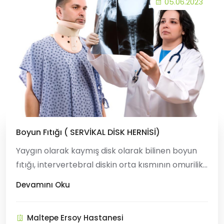
05.06.2023
Boyun Fıtığı ( SERVİKAL DİSK HERNİSİ)
Yaygın olarak kaymış disk olarak bilinen boyun
fıtığı, intervertebral diskin orta kısmının omurilik
kanalına doğru çıkıntı yaptığı bir durumdur. Bu
Devamını Oku
tipik olarak, yumuşak bir iç çekirdeği çevreleyen
sert fibröz halka şeklindeki halkadaki bir yırtılma
Maltepe Ersoy Hastanesi
nedeniyle oluşur ve bu da daha yumuşak