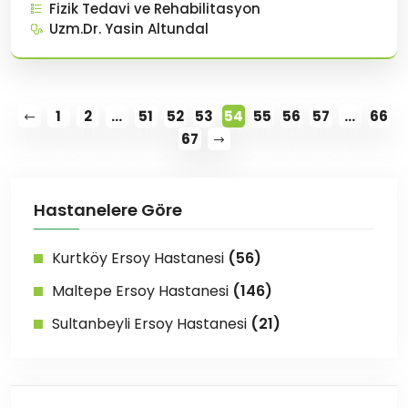
Fizik Tedavi ve Rehabilitasyon
malzemenin he
Uzm.Dr. Yasin Altundal
1
2
...
51
52
53
54
55
56
57
...
66
67
Hastanelere Göre
Kurtköy Ersoy Hastanesi
(56)
Maltepe Ersoy Hastanesi
(146)
Sultanbeyli Ersoy Hastanesi
(21)