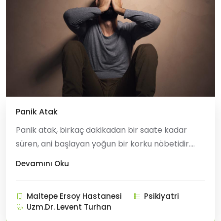
Panik Atak
Panik atak, birkaç dakikadan bir saate kadar
süren, ani başlayan yoğun bir korku nöbetidir.
Göğüs ağrısı, nefes darlığı, mide bulantısı, baş
Devamını Oku
dönmesi, göğüs ağrısı ve kıyametin beklediği
duygusu gibi birçok zihinsel ve fiziksel belirtisi
Maltepe Ersoy Hastanesi
Psikiyatri
vardır. Bu belirtiler, kalp sorunları gibi tıbbi soru
Uzm.Dr. Levent Turhan