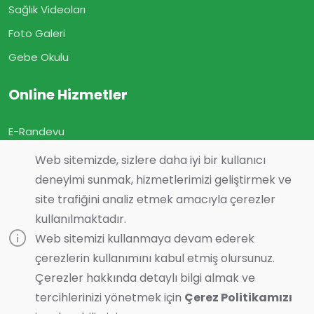
Sağlık Videoları
Foto Galeri
Gebe Okulu
Online Hizmetler
E-Randevu
E-Sonuç
Web sitemizde, sizlere daha iyi bir kullanıcı
deneyimi sunmak, hizmetlerimizi geliştirmek ve
E-Geçmiş Olsun
site trafiğini analiz etmek amacıyla çerezler
Görüş ve Önerileriniz
kullanılmaktadır.
Online Muayene
Web sitemizi kullanmaya devam ederek
çerezlerin kullanımını kabul etmiş olursunuz.
Çerezler hakkında detaylı bilgi almak ve
tercihlerinizi yönetmek için
Çerez Politikamızı
Son Güncelleme :
07.08.2026 16:04
Bilgi almak ister misiniz?