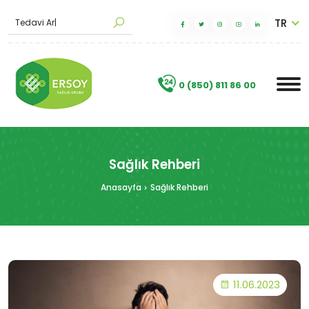
TR
|
.
0 (850) 811 86 00
Sağlık Rehberi
Anasayfa
Sağlık Rehberi
11.06.2023