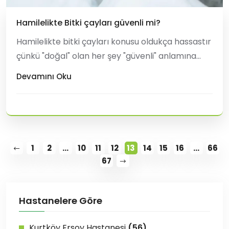
Hamilelikte Bitki çayları güvenli mi?
Hamilelikte bitki çayları konusu oldukça hassastır
çünkü "doğal" olan her şey "güvenli" anlamına
gelmez. Bazı bitkiler rahim kasılmalarını
Devamını Oku
tetikleyebilir, hormonal dengeyi etkileyebilir veya
kanama riskini artırabilir. Genel kabul gören
güvenli ve riskli çaylar şöyled
1
2
...
10
11
12
13
14
15
16
...
66
67
Hastanelere Göre
Kurtköy Ersoy Hastanesi
(56)