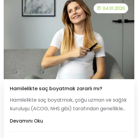
04.01.2026
Hamilelikte saç boyatmak zararlı mı?
Hamilelikte saç boyatmak, çoğu uzman ve sağlık
kuruluşu (ACOG, NHS gibi) tarafından genellikle
güvenli kabul edilir. Ancak, önlem amaçlı dikkat
Devamını Oku
edilmesi gereken bazı önemli noktalar vardır: 1.
En Uygun Zaman: İkinci Trimester Uzmanların