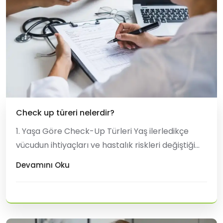
Check up türeri nelerdir?
1. Yaşa Göre Check-Up Türleri Yaş ilerledikçe
vücudun ihtiyaçları ve hastalık riskleri değiştiği
için taramalar da bu değişime ayak uydurur.
Devamını Oku
Çocuk Check-Up (0-14 Yaş): Büyüme ve gelişme
takibi, aşı kontrolü, görme-işitme taramaları ve
doğumsal anormalliklerin tespiti