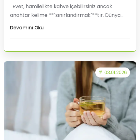
Evet, hamilelikte kahve içebilirsiniz ancak
anahtar kelime **"sınırlandırmak"**tır. Dünya
Sağlık Örgütü ve birçok kadın hastalıkları
Devamını Oku
otoritesi, hamilelikte kafein tüketiminin belirli bir
seviyenin altında kalmasını önerir. ☕ Günlük
Kafein Sınırı Ne Kadardır? Ham
03.01.2026