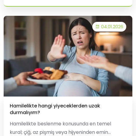
büyük çoğunluğu, saç boyatmak i&cce
04.01.2026
Hamilelikte hangi yiyeceklerden uzak
durmalıyım?
Hamilelikte beslenme konusunda en temel
kural; çiğ, az pişmiş veya hijyeninden emin