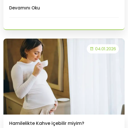
olunmayan gıdalardan uzak durmaktır. Bu
Devamını Oku
yiyecekler, bebeğinizin gelişimini
etkileyebilecek Listeria,
Salmonella veya Toksoplazma gibi bakteri ve
parazitleri taşıyabilir. İşte kaçınmanız veya çok
dikkatli t&uum
04.01.2026
Hamilelikte Kahve içebilir miyim?