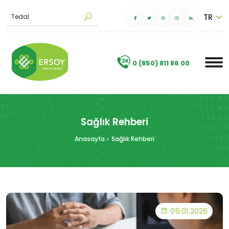
TR
M
a
|
.
0 (850) 811 86 00
Sağlık Rehberi
Anasayfa
Sağlık Rehberi
05.01.2026