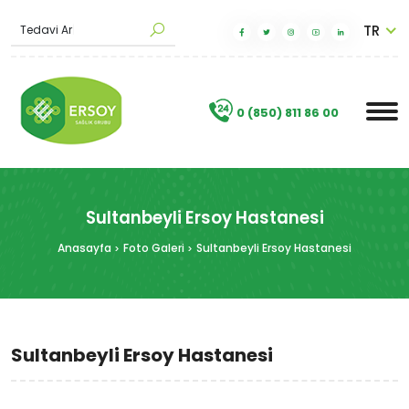
TR
T
e
d
a
v
i
A
r
a
|
.
0 (850) 811 86 00
Sultanbeyli Ersoy Hastanesi
Anasayfa
Foto Galeri
Sultanbeyli Ersoy Hastanesi
Sultanbeyli Ersoy Hastanesi