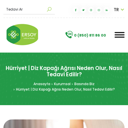
TR
T
e
d
a
v
i
A
r
a
|
.
0 (850) 811 86 00
Hürriyet | Diz Kapağı Ağrısı Neden Olur, Nasıl
Tedavi Edilir?
Anasayfa
Kurumsal
Basında Biz
Hürriyet | Diz Kapağı Ağrısı Neden Olur, Nasıl Tedavi Edilir?