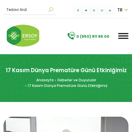
TR
M
a
k
|
.
0 (850) 811 86 00
17 Kasım Dünya Prematüre Günü Etkinlğimiz
Anasayfa
Haberler ve Duyurular
17 Kasım Dünya Prematüre Günü Etkinlğimiz