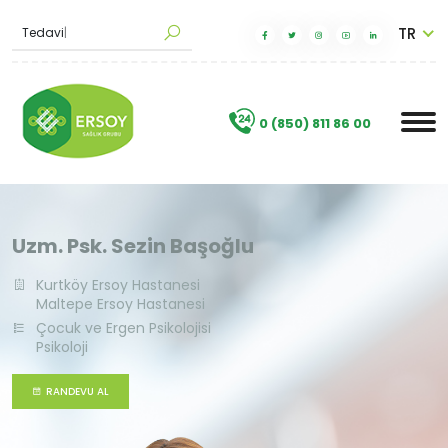
TR
|
.
0 (850) 811 86 00
Uzm. Psk. Sezin Başoğlu
Kurtköy Ersoy Hastanesi
Maltepe Ersoy Hastanesi
Çocuk ve Ergen Psikolojisi
Psikoloji
RANDEVU AL