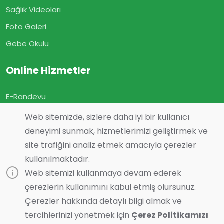
Sağlık Videoları
Foto Galeri
Gebe Okulu
Online Hizmetler
E-Randevu
E-Sonuç
Web sitemizde, sizlere daha iyi bir kullanıcı
E-Geçmiş Olsun
deneyimi sunmak, hizmetlerimizi geliştirmek ve
site trafiğini analiz etmek amacıyla çerezler
Görüş ve Önerileriniz
kullanılmaktadır.
Online Muayene
Web sitemizi kullanmaya devam ederek
çerezlerin kullanımını kabul etmiş olursunuz.
Çerezler hakkında detaylı bilgi almak ve
tercihlerinizi yönetmek için
Çerez Politikamızı
Son Güncelleme :
07.08.2026 16:04