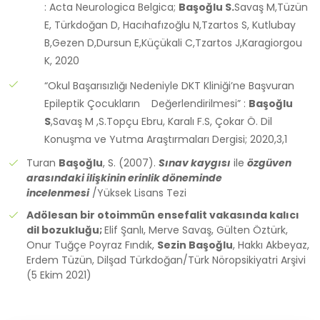
: Acta Neurologica Belgica;
Başoğlu S.
Savaş M,Tüzün
E, Türkdoğan D, Hacıhafızoğlu N,Tzartos S, Kutlubay
B,Gezen D,Dursun E,Küçükali C,Tzartos J,Karagiorgou
K, 2020
“Okul Başarısızlığı Nedeniyle DKT Kliniği’ne Başvuran
Epileptik Çocukların Değerlendirilmesi” :
Başoğlu
S
,Savaş M ,S.Topçu Ebru, Karalı F.S, Çokar Ö. Dil
Konuşma ve Yutma Araştırmaları Dergisi; 2020,3,1
Turan
Başoğlu
, S. (2007).
Sınav kaygısı
ile
özgüven
arasındaki ilişkinin erinlik döneminde
incelenmesi
/Yüksek Lisans Tezi
Adölesan bir otoimmün ensefalit vakasında kalıcı
dil bozukluğu;
Elif Şanlı, Merve Savaş, Gülten Öztürk,
Onur Tuğçe Poyraz Fındık,
Sezin Başoğlu
, Hakkı Akbeyaz,
Erdem Tüzün, Dilşad Türkdoğan/Türk Nöropsikiyatri Arşivi
(5 Ekim 2021)