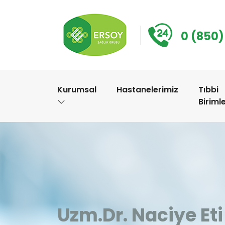
0 (850)
Kurumsal
Hastanelerimiz
Tıbbi
Biriml
Uzm.Dr. Naciye Eti