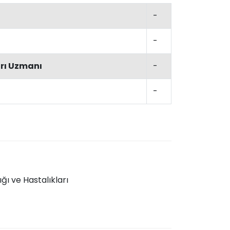
-
-
arı Uzmanı
-
-
ı ve Hastalıkları