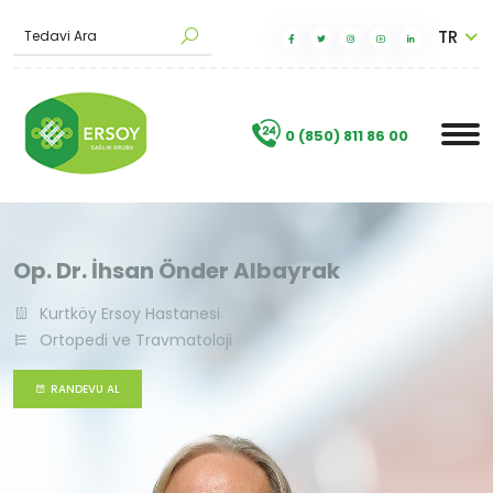
TR
T
e
d
a
v
i
A
r
a
|
.
0 (850) 811 86 00
Op. Dr. İhsan Önder Albayrak
Kurtköy Ersoy Hastanesi
Ortopedi ve Travmatoloji
RANDEVU AL