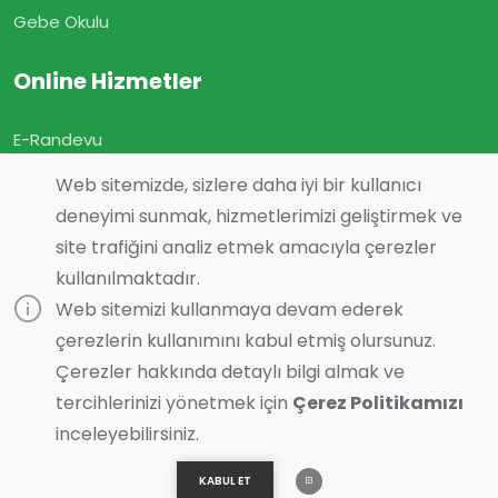
Gebe Okulu
Online Hizmetler
E-Randevu
E-Sonuç
Web sitemizde, sizlere daha iyi bir kullanıcı
E-Geçmiş Olsun
deneyimi sunmak, hizmetlerimizi geliştirmek ve
site trafiğini analiz etmek amacıyla çerezler
Görüş ve Önerileriniz
kullanılmaktadır.
Online Muayene
Web sitemizi kullanmaya devam ederek
çerezlerin kullanımını kabul etmiş olursunuz.
Çerezler hakkında detaylı bilgi almak ve
tercihlerinizi yönetmek için
Çerez Politikamızı
Son Güncelleme :
22.04.2026 14:48
inceleyebilirsiniz.
© 2023 Tasarım ve Yazılım:
Essente Bilişim
| Tüm Hakları
Saklıdır
KABUL ET