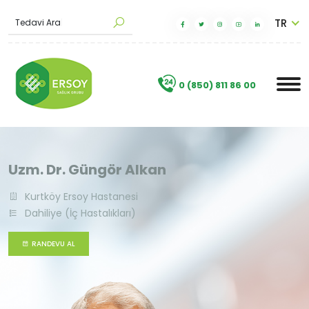
TR
T
e
d
a
v
i
A
r
a
.
0 (850) 811 86 00
Uzm. Dr. Güngör Alkan
Kurtköy Ersoy Hastanesi
Dahiliye (İç Hastalıkları)
RANDEVU AL