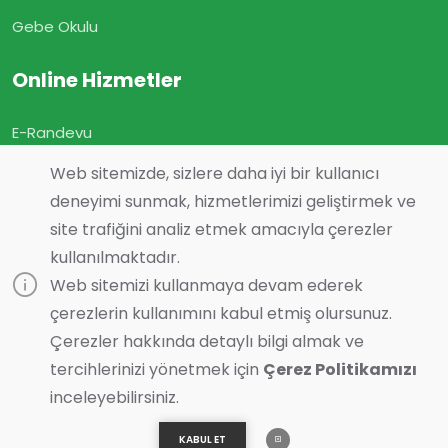
Gebe Okulu
Online Hizmetler
E-Randevu
E-Sonuç
Web sitemizde, sizlere daha iyi bir kullanıcı
E-Geçmiş Olsun
deneyimi sunmak, hizmetlerimizi geliştirmek ve
site trafiğini analiz etmek amacıyla çerezler
Görüş ve Önerileriniz
kullanılmaktadır.
Online Muayene
Web sitemizi kullanmaya devam ederek
çerezlerin kullanımını kabul etmiş olursunuz.
Çerezler hakkında detaylı bilgi almak ve
tercihlerinizi yönetmek için
Çerez Politikamızı
Son Güncelleme :
22.04.2026 14:48
inceleyebilirsiniz.
© 2023 Tasarım ve Yazılım:
Essente Bilişim
| Tüm Hakları
Saklıdır
KABUL ET