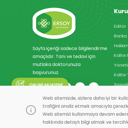
Kur
Editör
Banka 
Hakkı
Sayfa içeriği sadece bilgilendirme
Kalite 
amaçlıdır. Tanı ve tedavi için
mutlaka doktorunuza
Yöneti
başvurunuz.
Kalite
Sosyal
ONLİNE MUAYENE
Web sitemizde, sizlere daha iyi bir kul
ONLİNE RANDEVU
trafiğini analiz etmek amacıyla çerezl
Web sitemizi kullanmaya devam ederek 
SONUÇLARI GÖR
hakkında detaylı bilgi almak ve tercihl