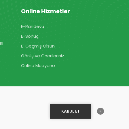
Online Hizmetler
E-Randevu
E-Sonuç
rı
E-Geçmiş Olsun
Görüş ve Önerileriniz
Online Muayene
KABUL ET
Bilgi almak ister misiniz?