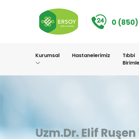
0 (850)
Kurumsal
Hastanelerimiz
Tıbbi
Biriml
Uzm.Dr. Elif Ruş