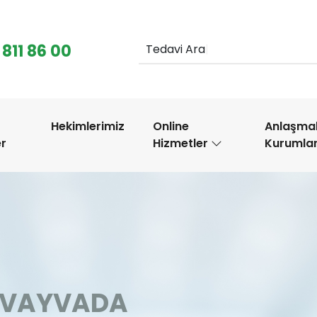
 811 86 00
Ted
.
Hekimlerimiz
Online
Anlaşmal
er
Hizmetler
Kurumla
en VAYVADA