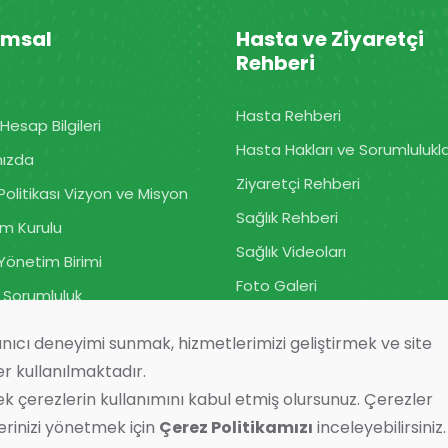
umsal
Hasta ve Ziyaretçi
Rehberi
Hasta Rehberi
Hesap Bilgileri
Hasta Hakları ve Sorumlulukla
mızda
Ziyaretçi Rehberi
Politikası Vizyon ve Misyon
Sağlık Rehberi
m Kurulu
Sağlık Videoları
 Yönetim Birimi
Foto Galeri
 Sorumluluk
Gebe Okulu
lanıcı deneyimi sunmak, hizmetlerimizi geliştirmek ve site
er kullanılmaktadır.
çerezlerin kullanımını kabul etmiş olursunuz. Çerezler
erinizi yönetmek için
Çerez Politikamızı
inceleyebilirsiniz.